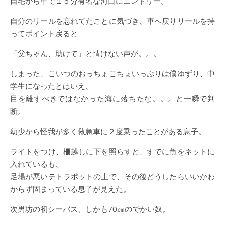
自宅から車で１５分有名な河口にエントリー。
自分のリールを忘れてたことに気づき、車へ戻りリールを持
ってポイント戻ると
「父ちゃん、助けて」と情けない声が。。。
しまった、こいつのおっちょこちょいっぷりは僕ゆずり、中
学生になったとはいえ、
目を離すべきではなかった海に落ちたな。。。と一瞬で判
断。
幼少から怪我が多く救急車に２度乗ったことがある息子。
ライトをつけ、柵越しに下を照らすと、すでに魚をネットに
入れているも、
足場が悪いテトラポットの上で、その後どうしたらいいかわ
からず固まっている息子が見えた。
次男坊の初シーバス、しかも70㎝のでかい奴。