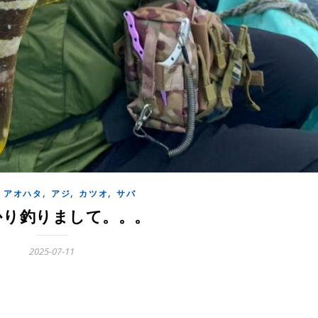
,
,
,
,
アオハタ
アジ
カツオ
サバ
かり釣りまして。。。
2025-07-11