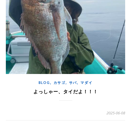
,
,
,
BLOG
カサゴ
サバ
マダイ
よっしゃー、タイだよ！！！
2025-06-08