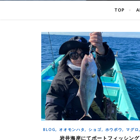
TOP
A
,
,
,
,
BLOG
オオモンハタ
ショゴ
ホウボウ
マグロ
岩井海岸にてボートフィッシング