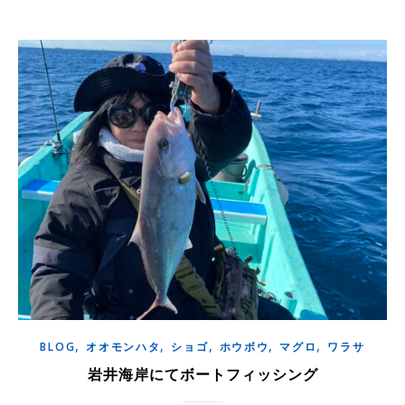
,
,
,
,
,
BLOG
オオモンハタ
ショゴ
ホウボウ
マグロ
ワラサ
岩井海岸にてボートフィッシング