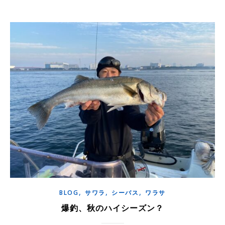
,
,
,
BLOG
サワラ
シーバス
ワラサ
爆釣、秋のハイシーズン？